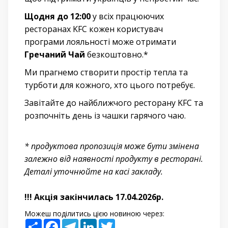
Щодня до 12:00
у всіх працюючих
ресторанах KFC кожен користувач
програми лояльності може отримати
Гречаний Чай
безкоштовно.*
Ми прагнемо створити простір тепла та
турботи для кожного, хто цього потребує.
Завітайте до найближчого ресторану KFC та
розпочніть день із чашки гарячого чаю.
* продуктова пропозицiя може бути змiнена
залежно вiд наявностi продукту в ресторанi.
Деталі уточнюйте на касі закладу.
!!! Акція закінчилась 17.04.2026р.
Можеш поділитись цією новиною через:
Share
Facebook
Telegram
LinkedIn
Twitter