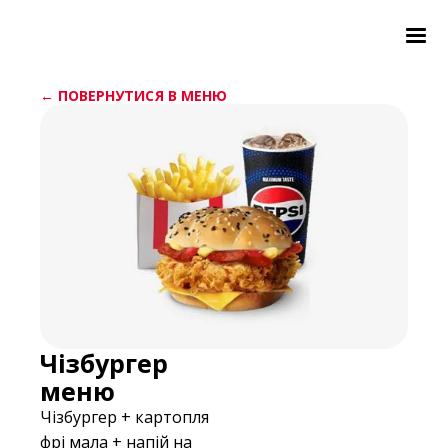
← ПОВЕРНУТИСЯ В МЕНЮ
Чізбургер
меню
Чізбургер + картопля
фрі мала + напій на