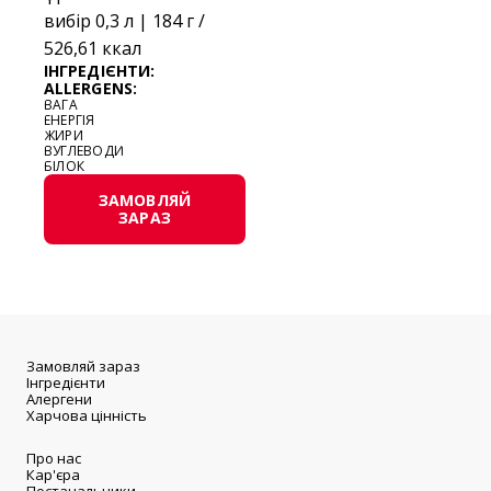
вибір 0,3 л | 184 г /
526,61 ккал
ІНГРЕДІЄНТИ:
ALLERGENS:
ВАГА
ЕНЕРГІЯ
ЖИРИ
ВУГЛЕВОДИ
БІЛОК
ЗАМОВЛЯЙ
ЗАРАЗ
Замовляй зараз
Інгредієнти
Алергени
Харчова цінність
Про нас
Кар'єра