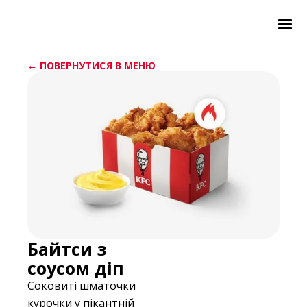
← ПОВЕРНУТИСЯ В МЕНЮ
Байтси з
соусом діп
Соковиті шматочки
курочки у пікантній