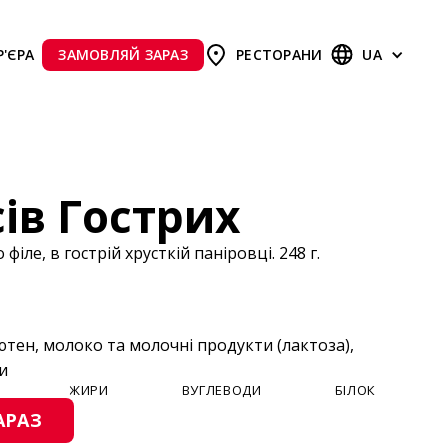
Р'ЄРА
ЗАМОВЛЯЙ ЗАРАЗ
РЕСТОРАНИ
UA
сів Гострих
філе, в гострій хрусткій паніровці. 248 г.
ютен, молоко та молочні продукти (лактоза),
и
ЖИРИ
ВУГЛЕВОДИ
БІЛОК
АРАЗ